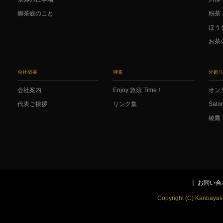
御茶壺のこと
粉茶
ほう
お茶
会社概要
特集
外部
会社案内
Enjoy 急須 Time！
オン
代表ご挨拶
リンク集
Salo
綾鷹
お問い合
Copyright (C) Kanbayash