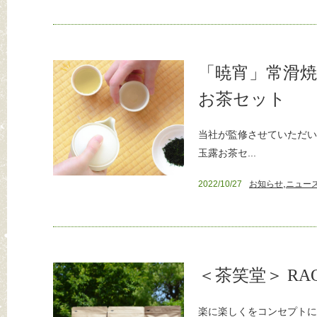
「暁宵」常滑
お茶セット
当社が監修させていただい
玉露お茶セ...
,
2022/10/27
お知らせ
ニュー
＜茶笑堂＞ RA
楽に楽しくをコンセプトに