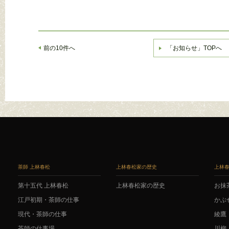
前の10件へ
「お知らせ」TOPへ
茶師 上林春松
上林春松家の歴史
上林
第十五代 上林春松
上林春松家の歴史
お抹
江戸初期・茶師の仕事
かぶ
現代・茶師の仕事
綾鷹
茶師の仕事場
川柳