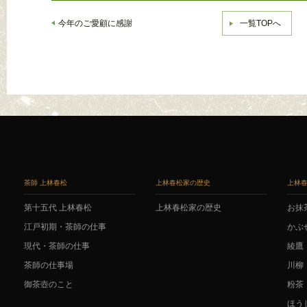
今年のご愛顧に感謝
一覧TOPへ
茶師 上林春松
上林春松家の歴史
上林
第十五代 上林春松
上林春松家の歴史
お抹
江戸初期・茶師の仕事
かぶ
現代・茶師の仕事
綾鷹
茶師の仕事場
川柳
御茶壺のこと
粉茶
ほう