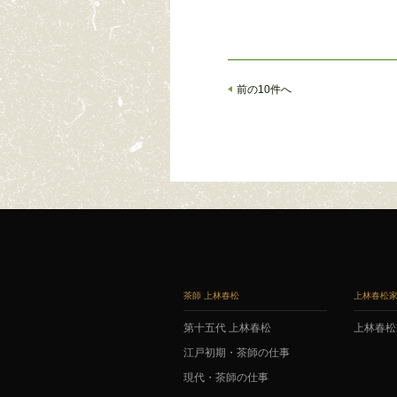
前の10件へ
茶師 上林春松
上林春松
第十五代 上林春松
上林春松
江戸初期・茶師の仕事
現代・茶師の仕事