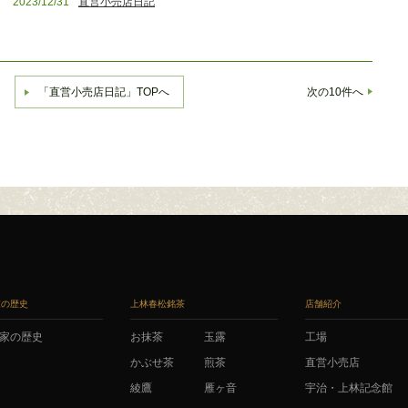
2023/12/31
直営小売店日記
「直営小売店日記」TOPへ
次の10件へ
家の歴史
上林春松銘茶
店舗紹介
家の歴史
お抹茶
玉露
工場
かぶせ茶
煎茶
直営小売店
綾鷹
雁ヶ音
宇治・上林記念館